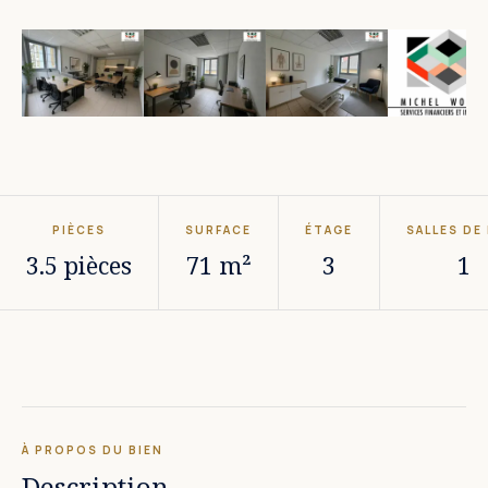
PIÈCES
SURFACE
ÉTAGE
SALLES DE
3.5 pièces
71 m²
3
1
À PROPOS DU BIEN
Description