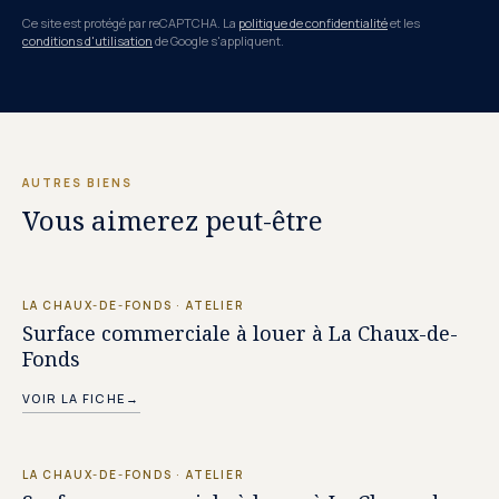
Ce site est protégé par reCAPTCHA. La
politique de confidentialité
et les
conditions d'utilisation
de Google s'appliquent.
AUTRES BIENS
Vous aimerez peut-être
PRIX SUR DEMANDE
LA CHAUX-DE-FONDS
·
ATELIER
Surface commerciale à louer à La Chaux-de-
Fonds
VOIR LA FICHE
→
PRIX SUR DEMANDE
LA CHAUX-DE-FONDS
·
ATELIER