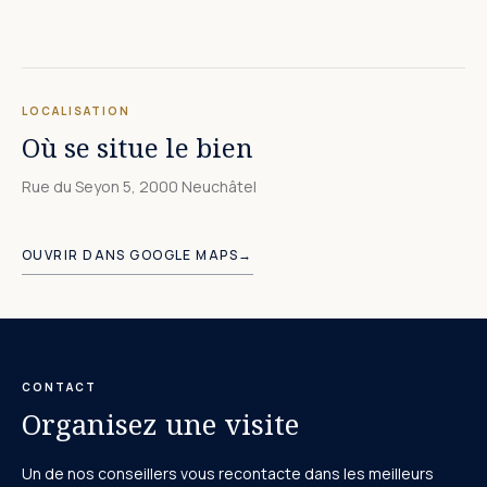
LOCALISATION
Où se situe le bien
Rue du Seyon 5, 2000 Neuchâtel
Leaflet
|
©
OpenStreetMap
+
OUVRIR DANS GOOGLE MAPS
→
−
CONTACT
Organisez une visite
Un de nos conseillers vous recontacte dans les meilleurs