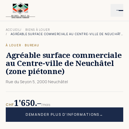
ACCUEIL
BIENS À LOUER
AGRÉABLE SURFACE COMMERCIALE AU CENTRE-VILLE DE NEUCHÂTEL (ZONE PIÉTONNE)
À LOUER
·
BUREAU
Agréable surface commerciale
au Centre-ville de Neuchâtel
(zone piétonne)
Rue du Seyon 5, 2000 Neuchâtel
1'650.–
CHF
/mois
DEMANDER PLUS D'INFORMATIONS
→
5
PHOTO
S
· CLIQUER POUR AGRANDIR