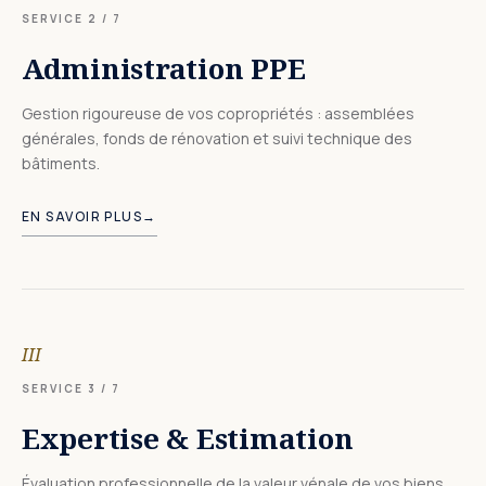
SERVICE
2
/ 7
Administration PPE
Gestion rigoureuse de vos copropriétés : assemblées
générales, fonds de rénovation et suivi technique des
bâtiments.
EN SAVOIR PLUS
→
III
SERVICE
3
/ 7
Expertise & Estimation
Évaluation professionnelle de la valeur vénale de vos biens