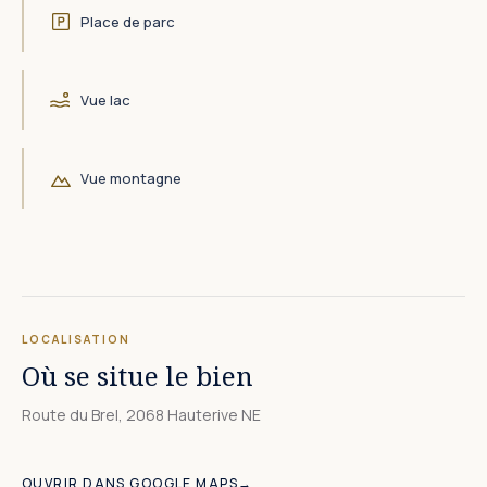
Place de parc
Vue lac
Vue montagne
LOCALISATION
Où se situe le bien
Route du Brel, 2068 Hauterive NE
Leaflet
|
©
OpenStreetMap
+
OUVRIR DANS GOOGLE MAPS
→