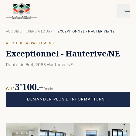
ACCUEIL
BIENS À LOUER
EXCEPTIONNEL - HAUTERIVE/NE
À LOUER
·
APPARTEMENT
Exceptionnel - Hauterive/NE
Route du Brel, 2068 Hauterive NE
3'100.–
CHF
/mois
DEMANDER PLUS D'INFORMATIONS
→
10
PHOTO
S
· CLIQUER POUR AGRANDIR