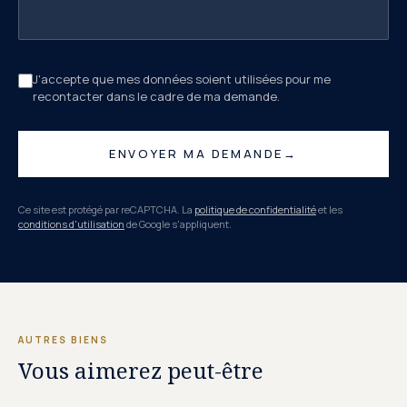
J'accepte que mes données soient utilisées pour me
recontacter dans le cadre de ma demande.
ENVOYER MA DEMANDE
→
Ce site est protégé par reCAPTCHA. La
politique de confidentialité
et les
conditions d'utilisation
de Google s'appliquent.
AUTRES BIENS
Vous aimerez peut-être
CHF 1'600.–/MOIS