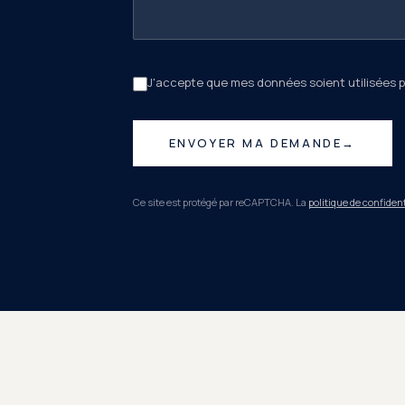
J'accepte que mes données soient utilisées 
ENVOYER MA DEMANDE
→
Ce site est protégé par reCAPTCHA. La
politique de confident