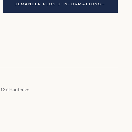
DEMANDER PLUS D'INFORMATIONS
→
1
PHOTO
· CLIQUER POUR AGRANDIR
12 à Hauterive.