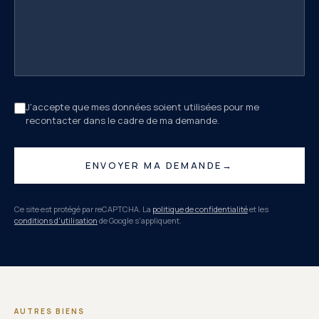
J'accepte que mes données soient utilisées pour me
recontacter dans le cadre de ma demande.
ENVOYER MA DEMANDE
→
Ce site est protégé par reCAPTCHA. La
politique de confidentialité
et les
conditions d'utilisation
de Google s'appliquent.
AUTRES BIENS